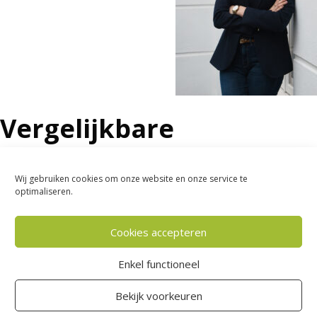
Vergelijkbare
publicaties:
Wij gebruiken cookies om onze website en onze service te
optimaliseren.
14 mei 2026
Cookies accepteren
Algemene voorwaarden:
Enkel functioneel
wanneer zijn ze van
toepassing?
Bekijk voorkeuren